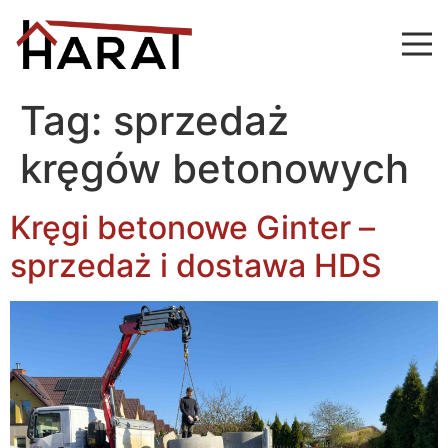
Tag:
sprzedaż
kręgów betonowych
Kręgi betonowe Ginter –
sprzedaż i dostawa HDS