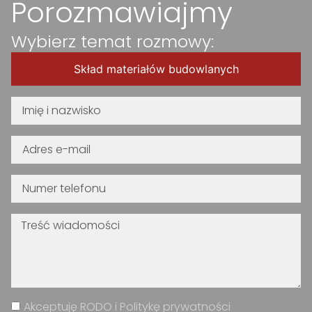
Porozmawiajmy
Wybierz temat rozmowy:
Skład materiałów budowlanych
Akceptuję RODO i Politykę prywatności