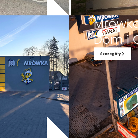
o
Mrówka
Dom i 
Szczegóły