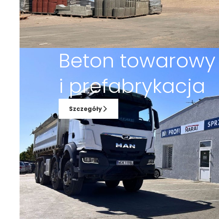
Beton towarowy
i prefabrykacja
Szczegóły