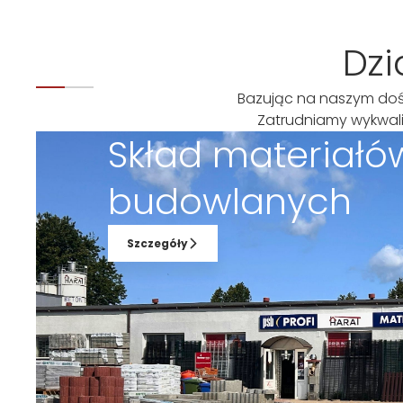
Dzi
Bazując na naszym dośw
Zatrudniamy wykwali
Skład materiałó
budowlanych
Szczegóły