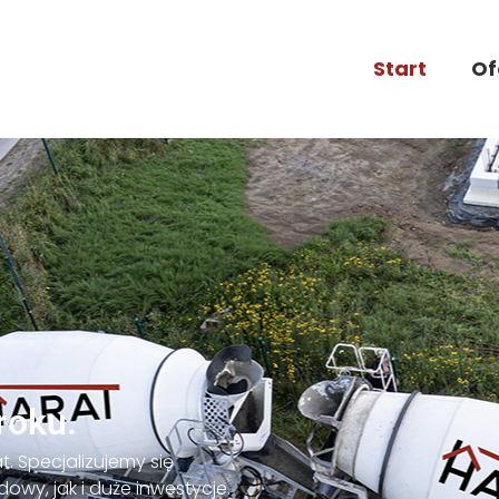
Start
Of
roku.
at. Specjalizujemy się
wy, jak i duże inwestycje.