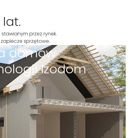
lat.
 stawianym przez rynek.
 zaplecze sprzętowe.
a domów
nologii Izodom