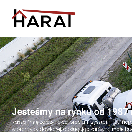
Jesteśmy na rynku od 1987 
Naszą firmę założyli dwaj bracia, Krzysztof i Piotr Har
w branży budowlanej, obsługując zarówno małe budo