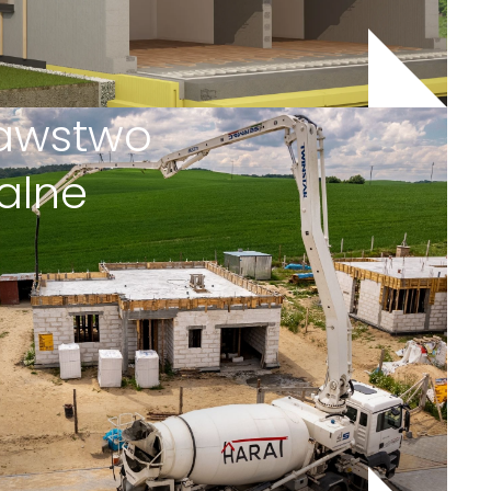
awstwo
alne