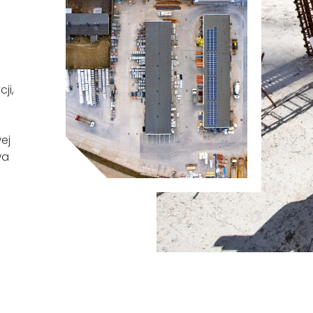
ji,
ej
wa