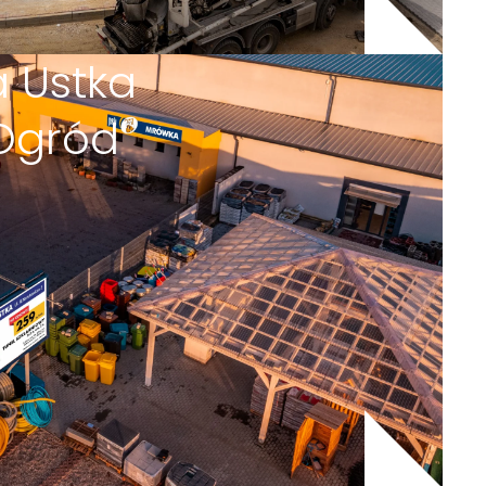
 Ustka
Ogród