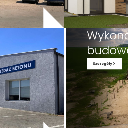
Wykon
budow
Szczegóły