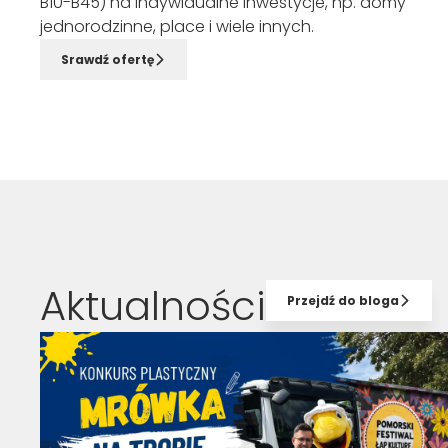
B10-B45) na indywidualne inwestycje, np. domy
jednorodzinne, place i wiele innych.
Srawdź ofertę
Aktualności
Przejdź do bloga