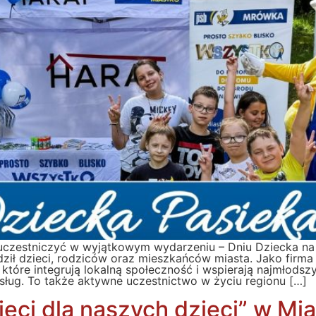
czestniczyć w wyjątkowym wydarzeniu – Dniu Dziecka na Pa
dził dzieci, rodziców oraz mieszkańców miasta. Jako fi
 które integrują lokalną społeczność i wspierają najmłods
usług. To także aktywne uczestnictwo w życiu regionu […]
ci dla naszych dzieci” w Mia