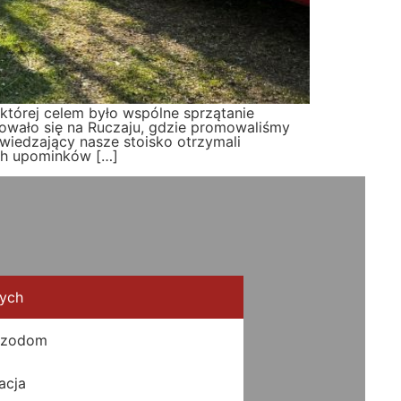
 której celem było wspólne sprzątanie
owało się na Ruczaju, gdzie promowaliśmy
iedzający nasze stoisko otrzymali
ych upominków […]
nych
Izodom
acja