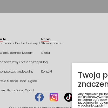
erta
Harat
ład materiałów budowlanych
Strona główna
awianie domów izodom
Oferta
on towarowy i prefabrykacja
Blog
konawstwo budowalne
Kontakt
Twoja p
znaczen
ówka Miastko Dom i Ogród
ówka Ustka Dom i Ogród
Aby zapewnić jak naj
do przechowywania 
te technologie pozw
przeglądania lub uni
wycofanie zgody moż
©2025 Harat. Wszelkie prawa zastrzeżone. Realizacja:
WEBEO.IT
.