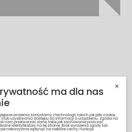
✕
rywatność ma dla nas
ie
lepsze wrażenia, korzystamy z technologii, takich jak pliki cookie,
i/lub uzyskiwania dostępu do informacji o urządzeniu. Zgoda na
oli nam przetwarzać dane, takie jak zachowanie podczas
kalne identyfikatory na tej stronie. Brak wyrażenia zgody lub
e niekorzystnie wpłynąć na niektóre cechy i funkcje.