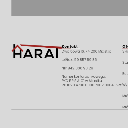
Kontakt
Of
Dworcowa 16, 77-200 Miastko
Sk
tel/fax.: 59 857 59 85
St
NIP 842 000 90 29
Bet
Numer konta bankowego:
PKO BP S.A. O1 w Miastku
Wy
20 1020 4708 0000 7802 0004 1525
Mr
Mr