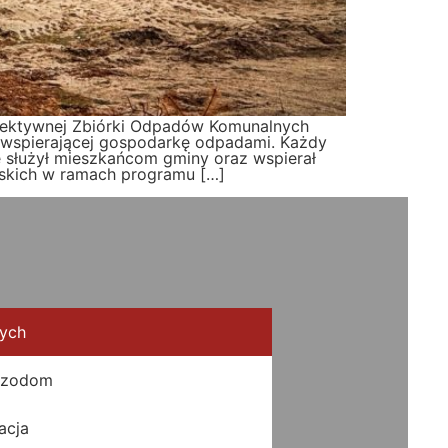
elektywnej Zbiórki Odpadów Komunalnych
ry wspierającej gospodarkę odpadami. Każdy
e służył mieszkańcom gminy oraz wspierał
jskich w ramach programu […]
nych
Izodom
acja