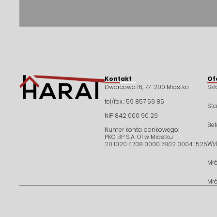
Kontakt
Of
Dworcowa 16, 77-200 Miastko
Sk
tel/fax.: 59 857 59 85
St
NIP 842 000 90 29
Bet
Numer konta bankowego:
PKO BP S.A. O1 w Miastku
Wy
20 1020 4708 0000 7802 0004 1525
Mr
Mr