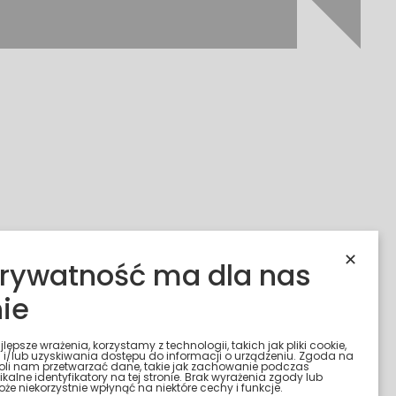
✕
rywatność ma dla nas
ie
lepsze wrażenia, korzystamy z technologii, takich jak pliki cookie,
i/lub uzyskiwania dostępu do informacji o urządzeniu. Zgoda na
oli nam przetwarzać dane, takie jak zachowanie podczas
kalne identyfikatory na tej stronie. Brak wyrażenia zgody lub
e niekorzystnie wpłynąć na niektóre cechy i funkcje.