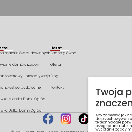
erta
Harat
ład materiałów budowlanych
Strona główna
awianie domów izodom
Oferta
on towarowy i prefabrykacja
Blog
konawstwo budowalne
Kontakt
Twoja p
ówka Miastko Dom i Ogród
znaczen
ówka Ustka Dom i Ogród
Aby zapewnić jak naj
do przechowywania 
te technologie pozw
przeglądania lub uni
wycofanie zgody moż