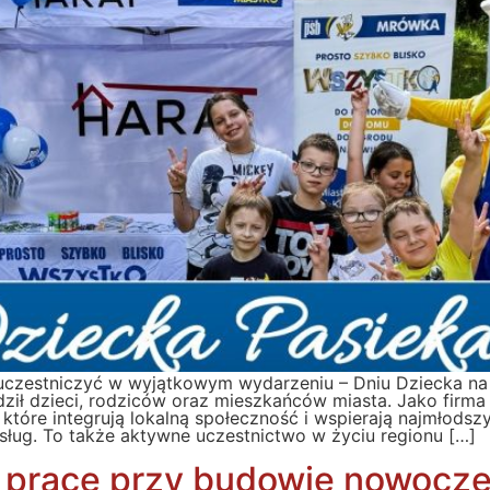
czestniczyć w wyjątkowym wydarzeniu – Dniu Dziecka na Pa
dził dzieci, rodziców oraz mieszkańców miasta. Jako fi
 które integrują lokalną społeczność i wspierają najmłods
usług. To także aktywne uczestnictwo w życiu regionu […]
 prace przy budowie nowocz