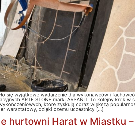
ło się wyjątkowe wydarzenie dla wykonawców i fachowcó
racyjnych ARTE STONE marki ARSANIT. To kolejny krok w st
ykończeniowych, które zyskują coraz większą popularność
ter warsztatowy, dzięki czemu uczestnicy […]
cie hurtowni Harat w Miastku 