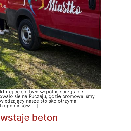
 której celem było wspólne sprzątanie
owało się na Ruczaju, gdzie promowaliśmy
iedzający nasze stoisko otrzymali
ych upominków […]
owstaje beton