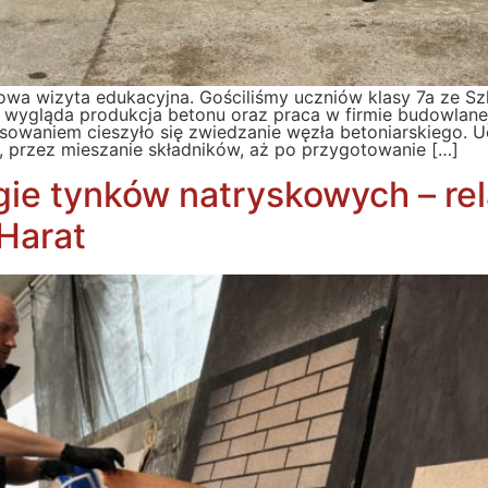
tkowa wizyta edukacyjna. Gościliśmy uczniów klasy 7a ze S
k wygląda produkcja betonu oraz praca w firmie budowlane
sowaniem cieszyło się zwiedzanie węzła betoniarskiego. U
 przez mieszanie składników, aż po przygotowanie […]
e tynków natryskowych – rela
Harat