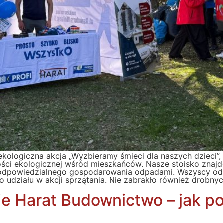
ekologiczna akcja „Wyzbieramy śmieci dla naszych dzieci”,
ci ekologicznej wśród mieszkańców. Nasze stoisko znajd
z odpowiedzialnego gospodarowania odpadami. Wszyscy odw
do udziału w akcji sprzątania. Nie zabrakło również drobn
ie Harat Budownictwo – jak p