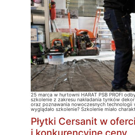
25 marca w hurtowni HARAT PSB PROFI odby
szkolenie z zakresu nakładania tynków deko
oraz poznawania nowoczesnych technologii w
wyglądało szkolenie? Szkolenie miało charak
Płytki Cersanit w ofer
i konkurencyjne ceny