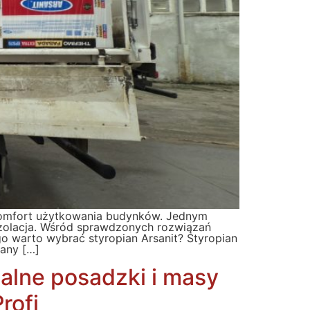
komfort użytkowania budynków. Jednym
zolacja. Wśród sprawdzonych rozwiązań
go warto wybrać styropian Arsanit? Styropian
wany […]
nalne posadzki i masy
rofi