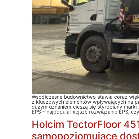
Współczesne budownictwo stawia coraz więk
z kluczowych elementów wpływających na pa
dużym uznaniem cieszą się styropiany marki 
EPS – najpopularniejsze rozwiązanie EPS, cz
Holcim TectorFloor 451
samopoziomujące dost