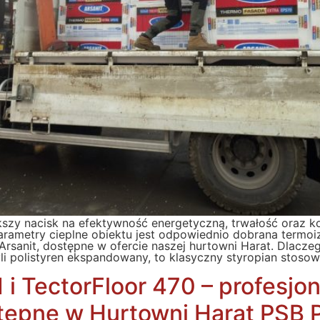
szy nacisk na efektywność energetyczną, trwałość oraz 
rametry cieplne obiektu jest odpowiednio dobrana termoi
Arsanit, dostępne w ofercie naszej hurtowni Harat. Dlacze
yli polistyren ekspandowany, to klasyczny styropian stoso
 i TectorFloor 470 – profesjo
ępne w Hurtowni Harat PSB P