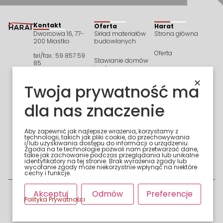
Kontakt
Oferta
Harat
Dworcowa 16, 77-
Skład materiałów
Strona główna
200 Miastko
budowlanych
Oferta
tel/fax.: 59 857 59
Stawianie domów
85
izodom
Blog
NIP 842 000 90 29
✕
Twoja prywatność ma
Beton towarowy
Kontakt
Numer konta
i prefabrykacja
bankowego:
dla nas znaczenie
PKO BP S.A. O1
Wykonawstwo
w Miastku
budowalne
20 1020 4708 0000
7802 0004 1525
Aby zapewnić jak najlepsze wrażenia, korzystamy z
technologii, takich jak pliki cookie, do przechowywania
Mrówka Miastko
i/lub uzyskiwania dostępu do informacji o urządzeniu.
Dom i Ogród
Zgoda na te technologie pozwoli nam przetwarzać dane,
takie jak zachowanie podczas przeglądania lub unikalne
identyfikatory na tej stronie. Brak wyrażenia zgody lub
wycofanie zgody może niekorzystnie wpłynąć na niektóre
Mrówka Ustka Dom
cechy i funkcje.
i Ogród
Akceptuj
Odmów
Preferencje
Polityka Prywatności
Funkcjonalne (zawsze włączone)
Preferencje
©2025 Harat. Wszelkie prawa zastrzeżone. Realizacja:
WEBEO.IT
.
Statystyka (Google Analytics)
Marketing (Google Ads, Facebook Pixel)